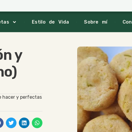
etas
Estilo de Vida
Sobre mí
Con
́n y
no)
de hacer y perfectas